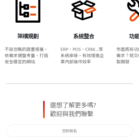
架構規劃
系統整合
功
不容忽略的建置根基，
ERP、POS、CRM...等
市面既有功
依需求通盤考量，打造
系統串接，有效增進企
需求？就交
安全穩定的網站
業內部操作效率
製開發
還想了解更多嗎?
歡迎與我們聯繫