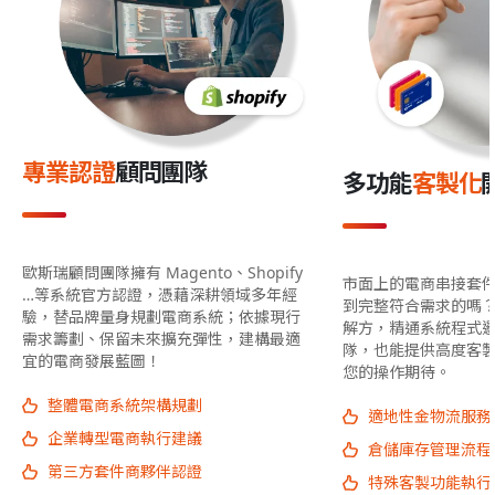
專業認證
顧問團隊
多功能
客製化
歐斯瑞顧問團隊擁有 Magento、Shopify
市面上的電商串接套
…等系統官方認證，憑藉深耕領域多年經
到完整符合需求的嗎
驗，替品牌量身規劃電商系統；依據現行
解方，精通系統程式
需求籌劃、保留未來擴充彈性，建構最適
隊，也能提供高度客
宜的電商發展藍圖！
您的操作期待。
整體電商系統架構規劃
適地性金物流服務
企業轉型電商執行建議
倉儲庫存管理流程
第三方套件商夥伴認證
特殊客製功能執行