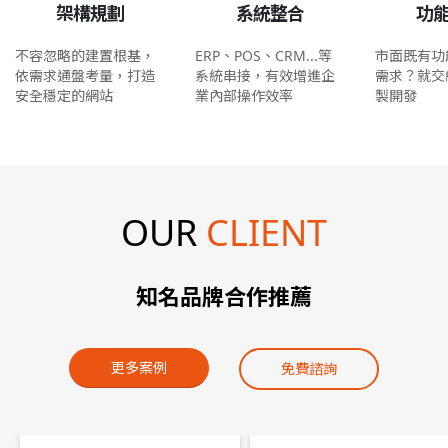
架構規劃
系統整合
功
不容忽略的建置根基，
ERP、POS、CRM...等
市面既有功
依需求通盤考量，打造
系統串接，有效增進企
需求？就交
安全穩定的網站
業內部操作效率
製開發
OUR
CLIENT
知名品牌合作推薦
更多案例
免費諮詢