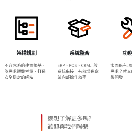
架構規劃
系統整合
功
不容忽略的建置根基，
ERP、POS、CRM...等
市面既有功
依需求通盤考量，打造
系統串接，有效增進企
需求？就交
安全穩定的網站
業內部操作效率
製開發
還想了解更多嗎?
歡迎與我們聯繫