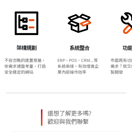
架構規劃
系統整合
功
不容忽略的建置根基，
ERP、POS、CRM...等
市面既有功
依需求通盤考量，打造
系統串接，有效增進企
需求？就交
安全穩定的網站
業內部操作效率
製開發
還想了解更多嗎?
歡迎與我們聯繫