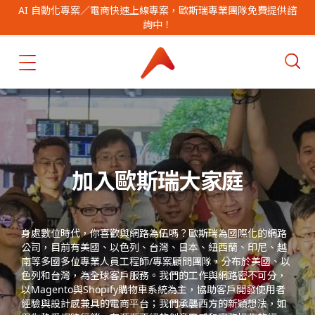
AI 自動化專案／電商快速上線專案，歐斯瑞專業團隊免費提供諮
詢中！
加入歐斯瑞大家庭
身處數位時代，你喜歡與網路為伍嗎？歐斯瑞為國際化的網路
公司，目前有美國、以色列、台灣、日本、紐西蘭、印尼、越
南等多國多位專業人員工程師/專案顧問團隊，分布於美國、以
色列和台灣，為全球客戶服務。我們的工作與網路密不可分，
以Magento
與
Shopify
購物車系統為主
，協助客戶開發使用者
經驗與設計感兼具的電商平台；我們承襲西方的新穎想法，如