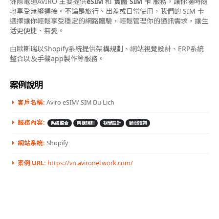
洲際電通AVIRO 主要提供
eSIM
和
實體 SIM 卡
服務，讓你隨時隨
地享受無縫連接。不論是旅行、出差或日常使用，我們的 SIM 卡
選擇讓你輕鬆享受穩定的網路體驗，輕鬆管理你的通訊需求，讓生
活更便捷、無憂。
由歐斯瑞以Shopify系統提供架構規劃、網站視覺設計、ERP系統
整合以及手機app製作等服務。
案例說明
客戶名稱:
Aviro eSIM/ SIM Du Lich
服務內容:
系統整合
架構規劃
視覺設計
顧問諮詢
網站系統:
Shopify
案例 URL:
https://vn.avironetwork.com/