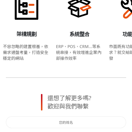
架構規劃
系統整合
功
不容忽略的建置根基，依
ERP、POS、CRM...等系
市面既有功
需求通盤考量，打造安全
統串接，有效增進企業內
求？就交給
穩定的網站
部操作效率
發
還想了解更多嗎?
歡迎與我們聯繫