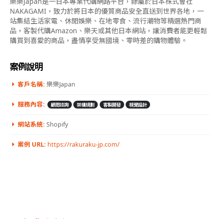
樂樂Japan是一日本專業代購網路平台，隸屬於日本株式會社
NAKAGAMI，致力於將日本的優質商品安全直送到世界各地，一
站集結生活家電、休閒娛樂、在地零食、流行潮物等精選熱門商
品，客製代購Amazon、樂天或其他日本網站，讓消費者能更輕鬆
購買到喜愛的商品，盡情享受無國境、零時差的購物體驗。
案例說明
客戶名稱:
樂樂Japan
服務內容:
顧問諮詢
架構規劃
客製開發
視覺設計
網站系統:
Shopify
案例 URL:
https://rakuraku-jp.com/