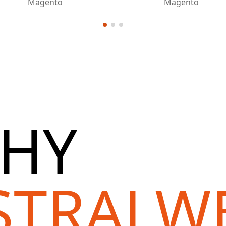
Magento
Magento
HY
STRALW