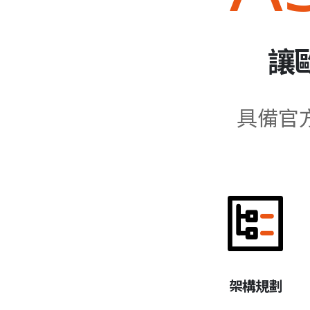
讓
具備官
架構規劃