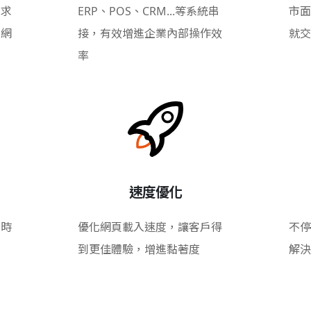
需求
ERP、POS、CRM...等系統串
市面
的網
接，有效增進企業內部操作效
就交
率
速度優化
即時
優化網頁載入速度，讓客戶得
不停
到更佳體驗，增進黏著度
解決