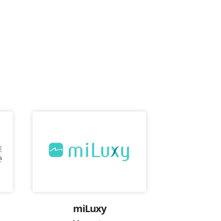
miLuxy
Magel