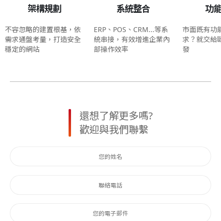
架構規劃
系統整合
功
不容忽略的建置根基，依
ERP、POS、CRM...等系
市面既有功
需求通盤考量，打造安全
統串接，有效增進企業內
求？就交給
穩定的網站
部操作效率
發
還想了解更多嗎?
歡迎與我們聯繫