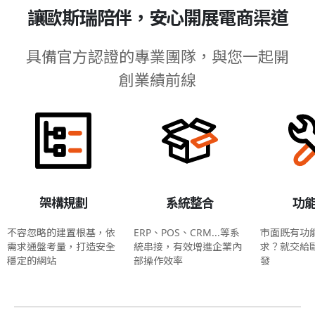
讓歐斯瑞陪伴，安心開展電商渠道
具備官方認證的專業團隊，與您一起開
創業績前線
架構規劃
系統整合
功
不容忽略的建置根基，依
ERP、POS、CRM...等系
市面既有功
需求通盤考量，打造安全
統串接，有效增進企業內
求？就交給
穩定的網站
部操作效率
發