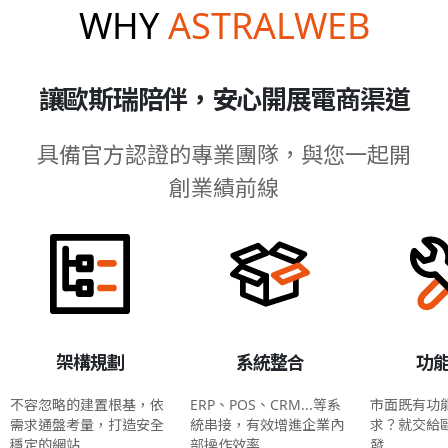
WHY
ASTRALWEB
讓歐斯瑞陪伴，安心開展電商渠道
具備官方認證的專業團隊，與您一起開
創業績前線
架構規劃
系統整合
功
不容忽略的建置根基，依
ERP、POS、CRM...等系
市面既有功
需求通盤考量，打造安全
統串接，有效增進企業內
求？就交給
穩定的網站
部操作效率
發