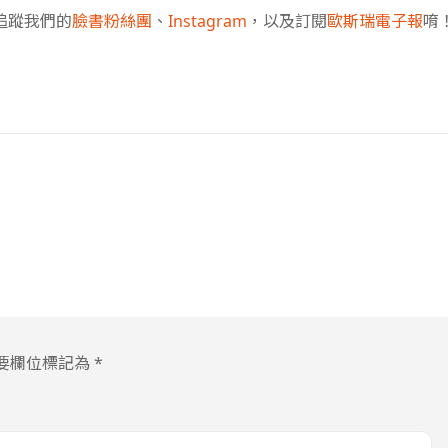
追蹤我們的
臉書粉絲團
、
Instagram
，以及訂閱
歐斯瑞電子報
唷
要欄位標記為
*