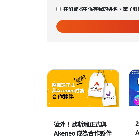
在瀏覽器中保存我的姓名、電子郵
ristmas！來
號外！歐斯瑞正式與
最誠摯的祝
Akeneo 成為合作夥伴