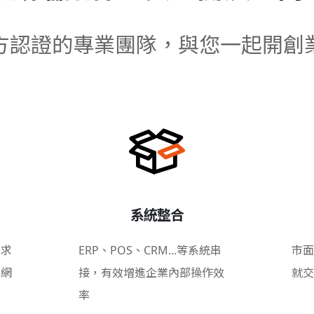
方認證的專業團隊，與您一起開創
系統整合
需求
ERP、POS、CRM...等系統串
市面
的網
接，有效增進企業內部操作效
就交
率