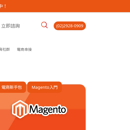
中！
立即諮詢
(02)2928-0909
與社群
電商串接
電商新手包
Magento入門