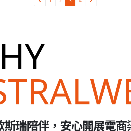
1
2
3
4
HY
STRALW
歐斯瑞陪伴，安心開展電商