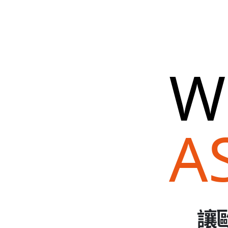
W
A
讓