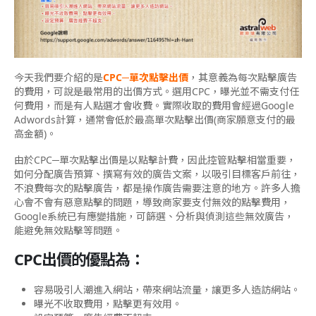
今天我們要介紹的是
CPC─單次點擊出價
，其意義為每次點擊廣告
的費用，可說是最常用的出價方式。選用CPC，曝光並不需支付任
何費用，而是有人點選才會收費。實際收取的費用會經過Google
Adwords計算，通常會低於最高單次點擊出價(商家願意支付的最
高金額)。
由於CPC─單次點擊出價是以點擊計費，因此控管點擊相當重要，
如何分配廣告預算、撰寫有效的廣告文案，以吸引目標客戶前往，
不浪費每次的點擊廣告，都是操作廣告需要注意的地方。許多人擔
心會不會有惡意點擊的問題，導致商家要支付無效的點擊費用，
Google系統已有應變措施，可篩選、分析與偵測這些無效廣告，
能避免無效點擊等問題。
CPC出價的優點為：
容易吸引人潮進入網站，帶來網站流量，讓更多人造訪網站。
曝光不收取費用，點擊更有效用。