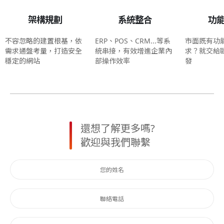
架構規劃
系統整合
功
不容忽略的建置根基，依
ERP、POS、CRM...等系
市面既有功
需求通盤考量，打造安全
統串接，有效增進企業內
求？就交給
穩定的網站
部操作效率
發
還想了解更多嗎?
歡迎與我們聯繫