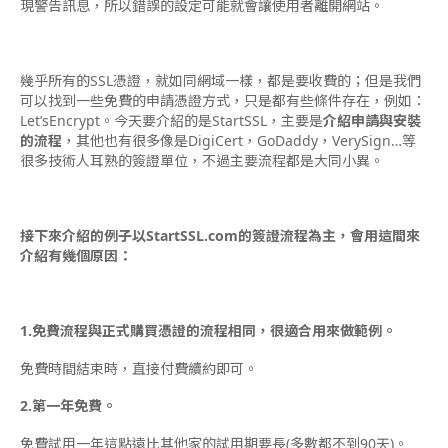
現警告訊息，所以錯誤的設定可能就會讓使用者離開網站。
幾乎所有的SSL憑證，就如同網域一樣，都是要收費的；但是我們
可以找到一些免費的申請憑證方式，只是都有些條件存在，例如：
Let’sEncrypt。今天要介紹的是StartSSL，主要是
介紹申請與安裝
的流程
，其他也有很多像是DigiCert，GoDaddy，VerySign…等
很多技術人耳熟的簽證單位，不過主要流程都是大同小異。
接下來介紹的例子以StartSSL.com的簽證流程為主，會用這間來
介紹有幾個原因：
1.免費流程與正式購買憑證的流程相同，很適合用來做範例。
免費時間結束時，直接付費續約即可。
2.第一年免費。
免費試用一年這點遠比其他家的試用期要長(多數都不到90天)。