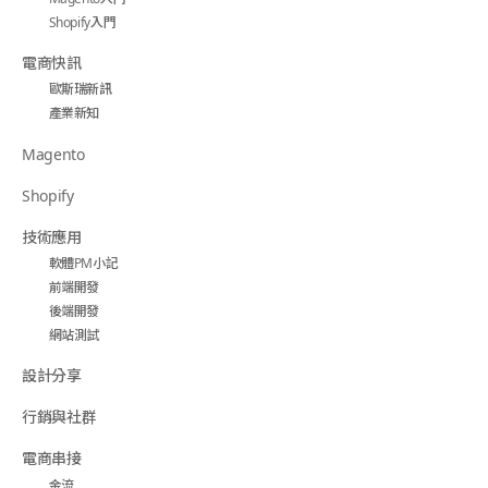
Shopify入門
電商快訊
歐斯瑞新訊
產業新知
Magento
Shopify
技術應用
軟體PM小記
前端開發
後端開發
網站測試
設計分享
行銷與社群
電商串接
金流