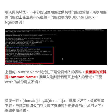
輸入完網域後，下半部份因為需要提供網站伺服器資訊，所以需要
到伺服器上產生資料來繼續，伺服器環境以Ubuntu Linux，
Nginx為例：
上圖的Country Name開始往下是需要輸入的資料，
最重要的資料
是Common Name
，要填入剛剛我們網頁上輸入的網域，下面
extra的部份可以不填。
這麼一來，[domain].key與[domain].csr就建立好了，檔案要留
下來，申請完後還會用到；接下來複製註冊要求的csr加密文字，
繼續申請步驟。