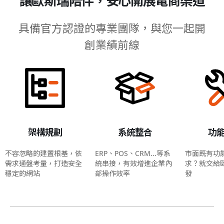
讓歐斯瑞陪伴，安心開展電商渠道
具備官方認證的專業團隊，與您一起開
創業績前線
架構規劃
系統整合
功
不容忽略的建置根基，依
ERP、POS、CRM...等系
市面既有功
需求通盤考量，打造安全
統串接，有效增進企業內
求？就交給
穩定的網站
部操作效率
發