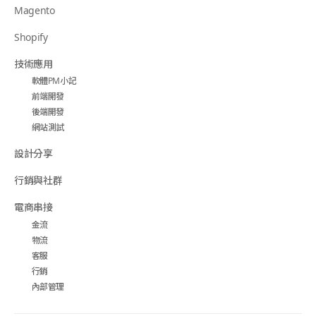
Magento
Shopify
技術應用
軟體PM小記
前端開發
後端開發
網站測試
設計分享
行銷與社群
電商串接
金流
物流
客服
行銷
內部管理