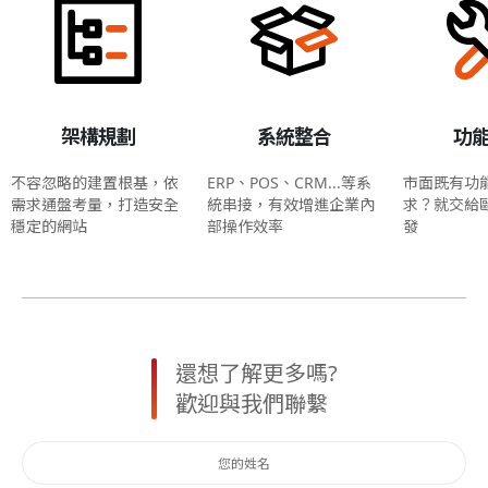
架構規劃
系統整合
功
不容忽略的建置根基，依
ERP、POS、CRM...等系
市面既有功
需求通盤考量，打造安全
統串接，有效增進企業內
求？就交給
穩定的網站
部操作效率
發
還想了解更多嗎?
歡迎與我們聯繫