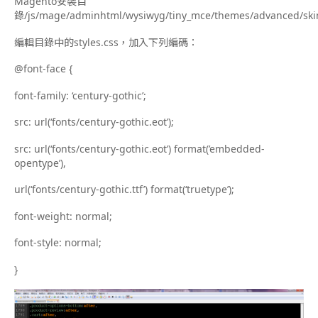
Magento安裝目
錄/js/mage/adminhtml/wysiwyg/tiny_mce/themes/advanced/skin
編輯目錄中的styles.css，加入下列編碼：
@font-face {
font-family: ‘century-gothic’;
src: url(‘fonts/century-gothic.eot’);
src: url(‘fonts/century-gothic.eot’) format(’embedded-
opentype’),
url(‘fonts/century-gothic.ttf’) format(‘truetype’);
font-weight: normal;
font-style: normal;
}