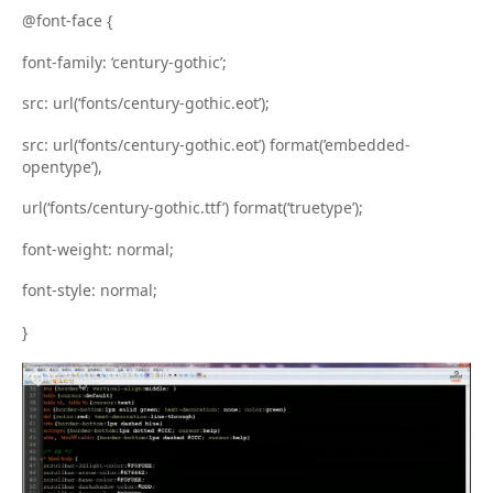
@font-face {
font-family: ‘century-gothic’;
src: url(‘fonts/century-gothic.eot’);
src: url(‘fonts/century-gothic.eot’) format(’embedded-
opentype’),
url(‘fonts/century-gothic.ttf’) format(‘truetype’);
font-weight: normal;
font-style: normal;
}