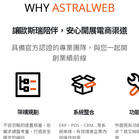
WHY
ASTRALWEB
讓歐斯瑞陪伴，安心開展電商渠道
具備官方認證的專業團隊，與您一起開
創業績前線
架構規劃
系統整合
功
不容忽略的建置根基，依
ERP、POS、CRM...等系
市面既有功
需求通盤考量，打造安全
統串接，有效增進企業內
求？就交給
穩定的網站
部操作效率
發