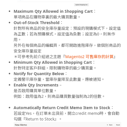
Maximum Qty Allowed in Shopping Cart
：
單項商品在購物車裏的最大購買數量。
Out-of-Stock Threshold
：
針對所有商品的安全庫存量設定：預設的現購模式下，設定值
為正數；若為預購模式，設定值為負數；設定為0，則無作
用。
另外在每個商品的編輯頁，都可開啟進階庫存，做個別商品的
安全庫存量設定
＊
可參考先前介紹過之主題『
Magento2 可售庫存的計算
』
Minimum Qty Allowed in Shopping Cart
：
針對特定客戶群組，限制購物車的最少購買量。
Notify for Quantity Below
：
定義警示庫存量，當庫存量降至此數量，應被通知。
Enable Qty Increments
–
是否啟用購買單位數量。
例如：啟用值為2，則商品購買數量強制為2的倍數。
Automatically Return Credit Memo Item to Stock
：
若設定Yes，在訂單未出貨前，開立credit memo時，會自動
勾選『
Return to Stock
』。