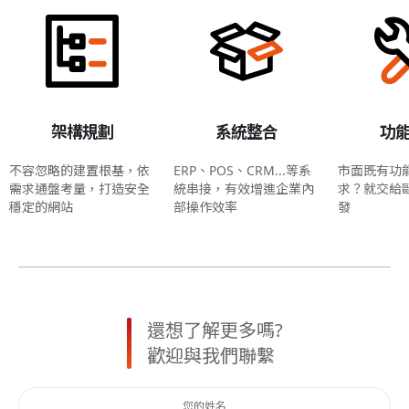
架構規劃
系統整合
功
不容忽略的建置根基，依
ERP、POS、CRM...等系
市面既有功
需求通盤考量，打造安全
統串接，有效增進企業內
求？就交給
穩定的網站
部操作效率
發
還想了解更多嗎?
歡迎與我們聯繫