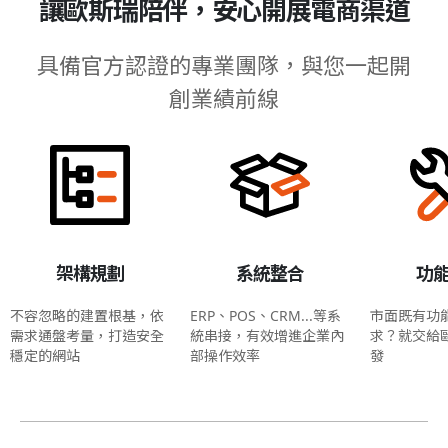
讓歐斯瑞陪伴，安心開展電商渠道
具備官方認證的專業團隊，與您一起開
創業績前線
架構規劃
系統整合
功
不容忽略的建置根基，依
ERP、POS、CRM...等系
市面既有功
需求通盤考量，打造安全
統串接，有效增進企業內
求？就交給
穩定的網站
部操作效率
發