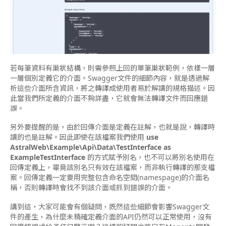
若每筆資料有巢狀結構，則需參照上回的單筆巢狀範例，依樣一層
一層個別定義它的介面。Swagger文件的細節內容，就是透過解
析這些介面所含資訊，將之轉譯成使用者易於解讀的規格描述。因
此當我們所定義的介面不夠詳盡，它就會無法轉譯文件而回應錯
誤。
另外要提醒的是，由於回傳介面是定義在註解，也就是說，轉譯時
讀的也是註解。因此即使在該檔案我們使用
use
AstralWeb\Example\Api\Data\TestInterface as
ExampleTestInterface
的方式賦予別名，也不可以將別名使用在
回傳定義上，畢竟該別名只有效在該檔案，而非執行轉譯的那支檔
案。回傳定義一定要用完整包含命名空間(namespage)的介面名
稱，否則轉譯時會找不到該介面或抓到錯誤的介面。
講到這，大家可能會有個疑問，既然這些細節會影響Swagger文
件的產生，為什麼未精確定義介面的API仍然可以正常使用，沒有