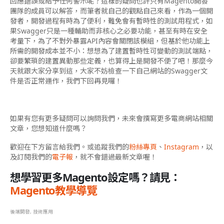
回應錯誤或給予任何警示呢？這樣的疑問也許只有Magento開發
團隊的成員可以解答，而筆者就自己的觀點自己來看，作為一個開
發者，開發過程有時為了便利，難免會有暫時性的測試用程式，如
果Swagger只是一種輔助而非核心之必要功能，甚至有時在安全
考量下，為了不對外暴露API內容會關閉該模組，但基於他功能上
所需的開發成本並不小：想想為了建置暫時性可變動的測試端點，
卻要繁瑣的建置異動那些定義，也算得上是開發不便了吧！那麼今
天就跟大家分享到這，大家不妨檢查一下自己網站的Swagger文
件是否正常運作，我們下回再見囉！
如果有您有更多疑問可以詢問我們，未來會撰寫更多電商網站相關
文章，您想知道什麼嗎？
歡迎在下方留言給我們。或追蹤我們的
粉絲專頁
、
Instagram
，以
及訂閱我們的
電子報
，就不會錯過最新文章喔！
想學習更多Magento設定嗎？請見：
Magento教學導覽
後端開發
,
技術應用