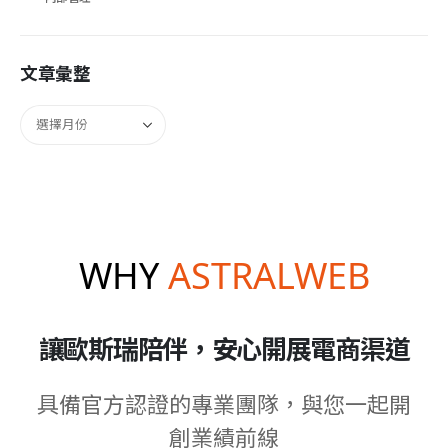
文章彙整
WHY
ASTRALWEB
讓歐斯瑞陪伴，安心開展電商渠道
具備官方認證的專業團隊，與您一起開
創業績前線