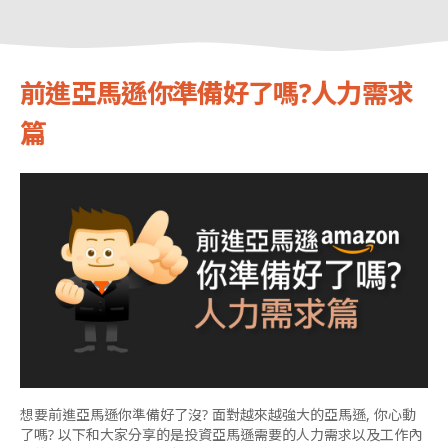
前進亞馬遜你準備好了嗎?人力需求
篇
想要前進亞馬遜你準備好了沒? 面對越來越強大的亞馬遜, 你心動
了嗎? 以下和大家分享的是投資亞馬遜需要的人力需求以及工作內