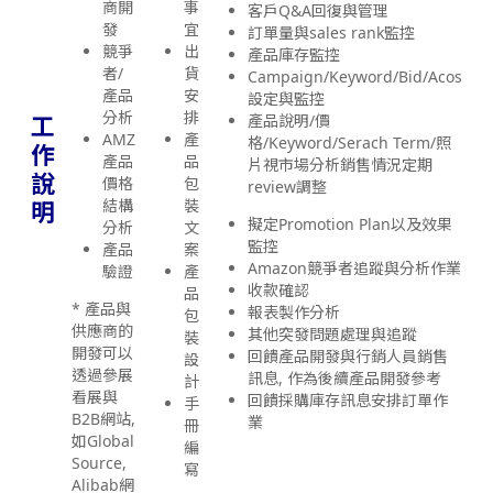
商開
事
客戶Q&A回復與管理
發
宜
訂單量與sales rank監控
競爭
出
產品庫存監控
者/
貨
Campaign/Keyword/Bid/Acos
產品
安
設定與監控
分析
排
工
產品說明/價
AMZ
產
格/Keyword/Serach Term/照
作
產品
品
片視市場分析銷售情況定期
說
價格
包
review調整
結構
裝
明
擬定Promotion Plan以及效果
分析
文
監控
產品
案
Amazon競爭者追蹤與分析作業
驗證
產
收款確認
品
* 產品與
報表製作分析
包
供應商的
其他突發問題處理與追蹤
裝
開發可以
回饋產品開發與行銷人員銷售
設
透過參展
訊息, 作為後續產品開發參考
計
看展與
回饋採購庫存訊息安排訂單作
手
B2B網站,
業
冊
如Global
編
Source,
寫
Alibab網