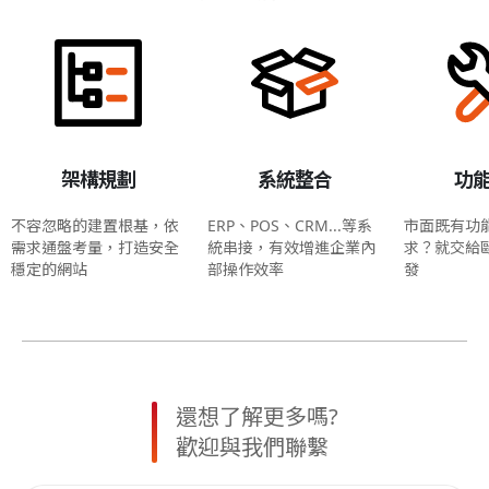
架構規劃
系統整合
功
不容忽略的建置根基，依
ERP、POS、CRM...等系
市面既有功
需求通盤考量，打造安全
統串接，有效增進企業內
求？就交給
穩定的網站
部操作效率
發
還想了解更多嗎?
歡迎與我們聯繫