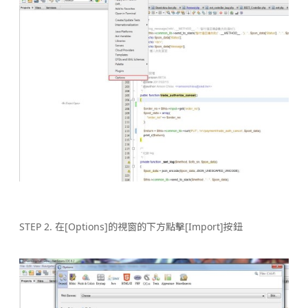
STEP 2. 在[Options]的視窗的下方點擊[Import]按鈕