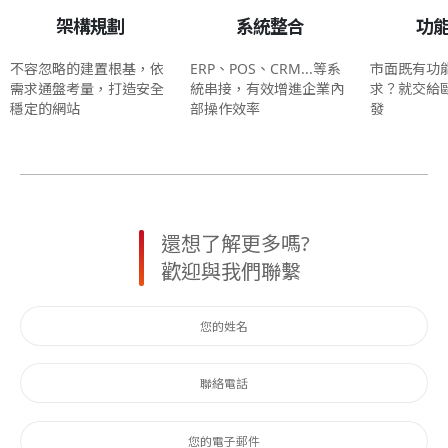
架構規劃
系統整合
功
不容忽略的建置根基，依
ERP、POS、CRM...等系
市面既有功
需求通盤考量，打造安全
統串接，有效增進企業內
求？就交給
穩定的網站
部操作效率
發
還想了解更多嗎?
歡迎與我們聯繫