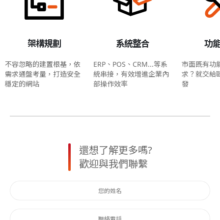
架構規劃
系統整合
功
不容忽略的建置根基，依
ERP、POS、CRM...等系
市面既有功
需求通盤考量，打造安全
統串接，有效增進企業內
求？就交給
穩定的網站
部操作效率
發
還想了解更多嗎?
歡迎與我們聯繫