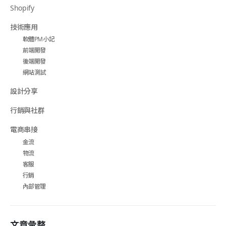
Shopify
技術應用
軟體PM小記
前端開發
後端開發
網站測試
設計分享
行銷與社群
電商串接
金流
物流
客服
行銷
內部管理
文章彙整