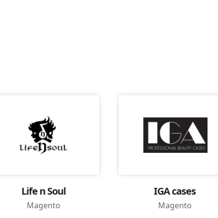
Life n Soul
IGA cases
Magento
Magento