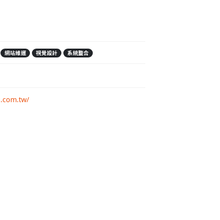
網站維運
視覺設計
系統整合
x.com.tw/