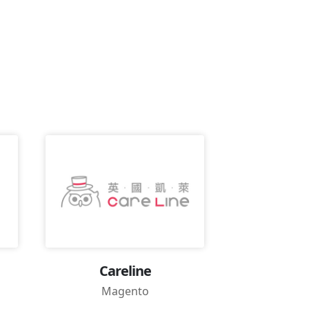
Careline
M
Magento
Mag