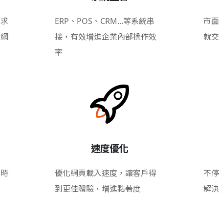
需求
ERP、POS、CRM...等系統串
市面
的網
接，有效增進企業內部操作效
就交
率
速度優化
即時
優化網頁載入速度，讓客戶得
不停
到更佳體驗，增進黏著度
解決