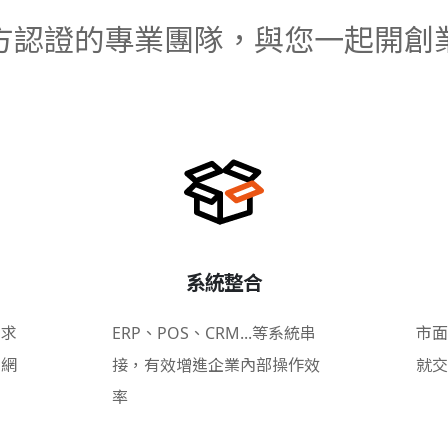
方認證的專業團隊，與您一起開創
系統整合
需求
ERP、POS、CRM...等系統串
市面
的網
接，有效增進企業內部操作效
就交
率