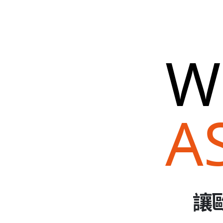
W
A
讓