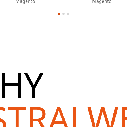
Magento
Magento
HY
STRALW