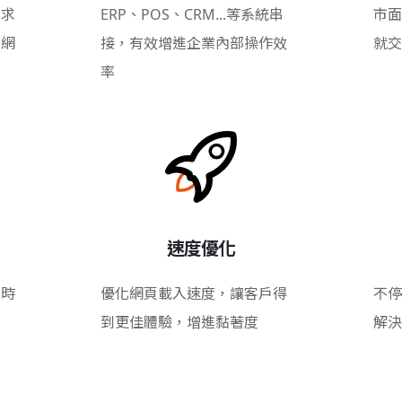
需求
ERP、POS、CRM...等系統串
市面
的網
接，有效增進企業內部操作效
就交
率
速度優化
即時
優化網頁載入速度，讓客戶得
不停
到更佳體驗，增進黏著度
解決