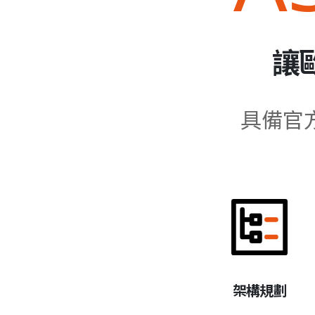
讓
具備官
架構規劃