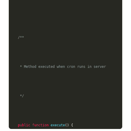
/**

     * Method executed when cron runs in server

     */
public
function
 execute
()
{