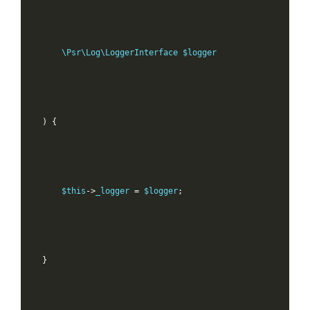
        \Psr\Log\LoggerInterface $logger

)
{
        $this
->
_logger 
=
 $logger
;
}