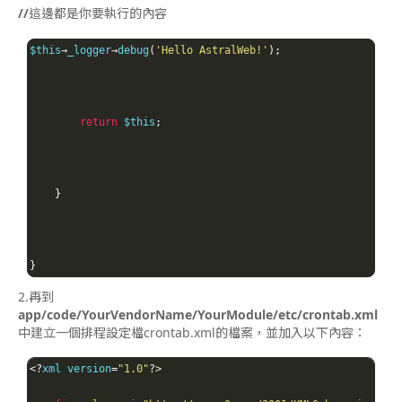
//
這邊都是你要執行的內容
$this
→
_logger
→
debug
(
'Hello AstralWeb!'
);
return
 $this
;
}
}
2.再到
app/code/YourVendorName/YourModule/etc/crontab.xml
中建立一個排程設定檔crontab.xml的檔案，
並加入以下內容：
<?
xml version
=
"1.0"
?>