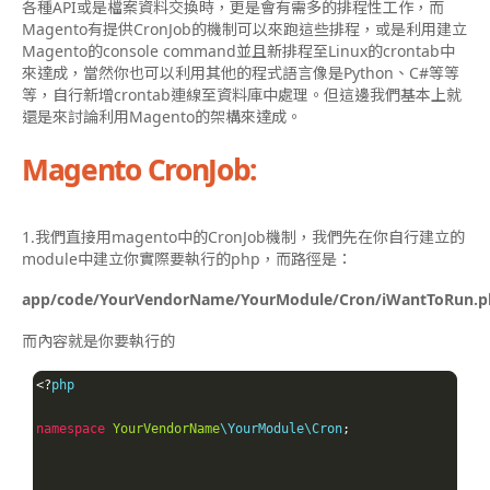
各種API或是檔案資料交換時，更是會有需多的排程性工作，
而
Magento有提供CronJob的機制可以來跑這些排程，或是利用建立
Magento的console command並且新排程至Linux的crontab中
來達成，
當然你也可以利用其他的程式語言像是Python、C#等等
等，自行新增crontab連線至資料庫中處理。但這邊我們基本上就
還是來討論利用Magento的架構來達成。
Magento CronJob:
1.我們直接用magento中的CronJob機制，
我們先在你自行建立的
module中建立你實際要執行的php，而路徑是：
app/code/YourVendorName/YourModule/Cron/iWantToRun.p
而內容就是你要執行的
<?
php

namespace
YourVendorName
\YourModule\Cron
;