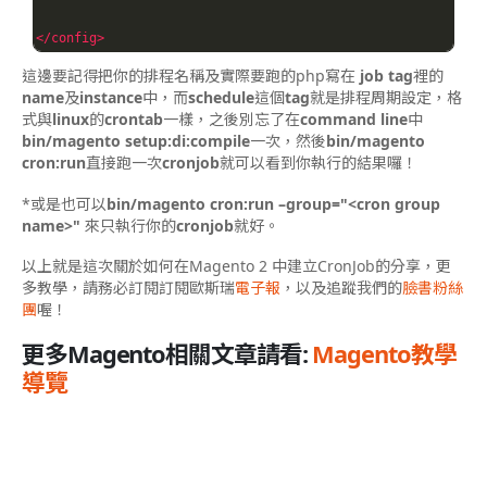
</config>
這邊要記得把你的排程名稱及實際要跑的php寫在
job tag
裡的
name
及
instance
中，
而
schedule
這個
tag
就是排程周期設定，格
式與
linux
的
crontab
一樣，
之後別忘了在
command line
中
bin/magento setup:di:compile
一次，
然後
bin/magento
cron:run
直接跑一次
cronjob
就可以看到你執行的結果囉！
*或是也可以
bin/magento cron:run –group="<cron group
name>"
來只執行你的
cronjob
就好。
以上就是這次關於如何在Magento 2 中建立CronJob的分享，更
多教學，
請務必訂閱訂閱歐斯瑞
電子報
，以及追蹤我們的
臉書粉絲
團
喔！
更多Magento相關文章請看:
Magento教學
導覽