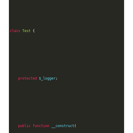
class
Test
{
protected
 $_logger
;
public
function
 __construct
(