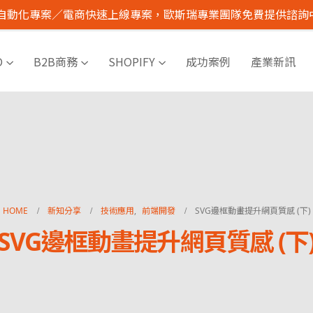
I 自動化專案／電商快速上線專案，歐斯瑞專業團隊免費提供諮詢
O
B2B商務
SHOPIFY
成功案例
產業新訊
HOME
新知分享
技術應用
,
前端開發
SVG邊框動畫提升網頁質感 (下)
SVG邊框動畫提升網頁質感 (下