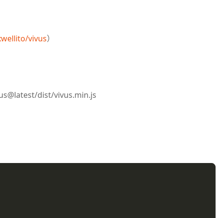
wellito/vivus
）
us@latest/dist/vivus.min.js