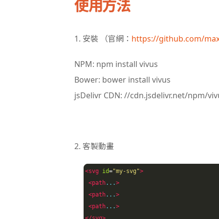
使用方法
1. 安裝 （官網：
https://github.com/max
NPM: npm install vivus
Bower: bower install vivus
jsDelivr CDN: //cdn.jsdelivr.net/npm/viv
2. 客製動畫
<svg
id
=
"my-svg"
>
<path
...
>
<path
...
>
<path
...
>
</svg>