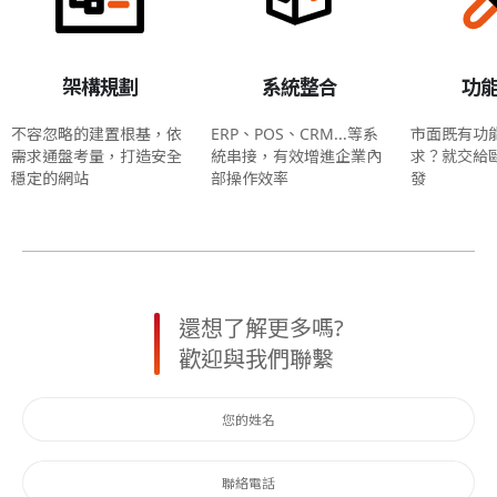
架構規劃
系統整合
功
不容忽略的建置根基，依
ERP、POS、CRM...等系
市面既有功
需求通盤考量，打造安全
統串接，有效增進企業內
求？就交給
穩定的網站
部操作效率
發
還想了解更多嗎?
歡迎與我們聯繫