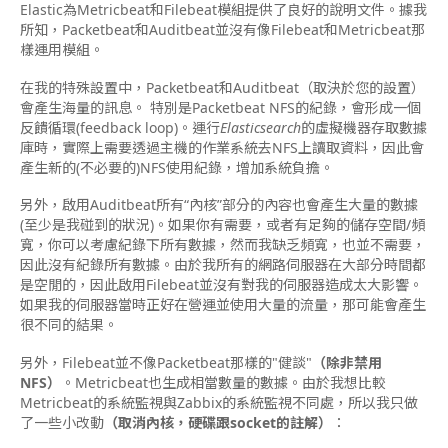
Elastic為Metricbeat和Filebeat模組提供了良好的說明文件。據
我
所知，Packetbeat和Auditbeat並沒有像Filebeat和Metricbeat那
樣運用模組。
在我的特殊設置中，Packetbeat和Auditbeat（取決於您的設置）
會產生海量的訊息。 特別是Packetbeat NFS的紀錄，會形成一個
反饋循環(feedback loo
p)。運行
Elasticsearch
的虛擬機器存取數據
庫時，實際上需要透過主機的作業系統去NFS上讀取資料，因此會
產生新的(不必要的)NFS使用紀錄，增加系統負擔。
另外，啟用Auditbeat所有“內核”部分的內容也會產生大量的數據
(至少是我碰到的狀況)。如果你有需要，或者有足夠的儲存空間/頻
寬，你可以考慮紀錄下所有數據，然而我缺乏頻寬，也並不需要，
因此沒有紀錄所有數據。由於我所有的網路伺服器在大部分時間都
是空閒的，因此啟用Filebeat並沒有對我的伺服器造成太大影響。
如果我的伺服器當時正好在營運並使用大量的流量，那可能會產生
很不同的結果。
另外，Filebeat並不像Packetbeat那樣的"健談"
（除非禁用
NFS）
。Metricbeat也生成相當數量的數據。由於我想比較
Metricbeat的系統監視與Zabbix的系統監視不同處，所以我只做
了一些小改動
（取消內核，硬碟跟socket的註解）
：