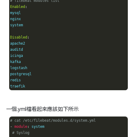
# filebeat modules list
Enabled
:
mysql

nginx

system

Disabled
:
apache2

auditd

icinga

kafka

logstash

postgresql

redis

traefik
一個.yml檔看起來應該如下所示
# cat /etc/filebeat/modules.d/system.yml 
-
module
:
 system

# Syslog