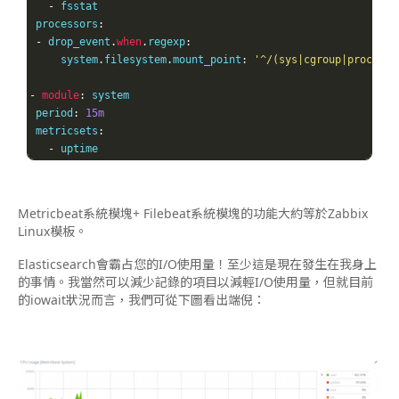
-
 fsstat

 processors
:
-
 drop_event
.
when
.
regexp
:
     system
.
filesystem
.
mount_point
:
'^/(sys|cgroup|proc|dev
-
module
:
 system

 period
:
15m
 metricsets
:
-
 uptime
Metricbeat系統模塊+ Filebeat系統模塊的功能大約等於Zabbix
Linux模板。
Elasticsearch會霸占您的I/O使用量！至少這是現在發生在我身上
的事情。我當然可以減少記錄的項目以減輕I/O使用量，但就目前
的iowait狀況而言，我們可從下圖看出端倪：