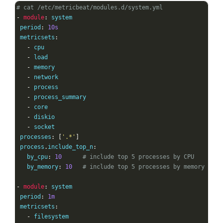
# cat /etc/metricbeat/modules.d/system.yml 
-
module
:
 system

 period
:
10s
 metricsets
:
-
 cpu

-
 load

-
 memory

-
 network

-
 process

-
 process_summary

-
 core

-
 diskio

-
 socket

 processes
:
[
'.*'
]
 process
.
include_top_n
:
   by_cpu
:
10
# include top 5 processes by CPU
   by_memory
:
10
# include top 5 processes by memory
-
module
:
 system

 period
:
1m
 metricsets
:
-
 filesystem
