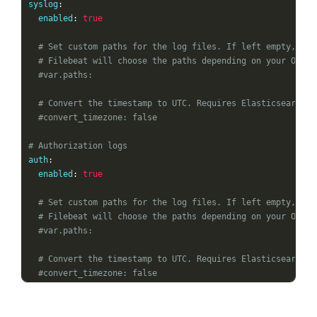
 syslog
:
   enabled
:
true
# Set custom paths for the log files. If left empty,
# Filebeat will choose the paths depending on your OS.
#var.paths:
# Convert the timestamp to UTC. Requires Elasticsearch >
#convert_timezone: false
# Authorization logs
 auth
:
   enabled
:
true
# Set custom paths for the log files. If left empty,
# Filebeat will choose the paths depending on your OS.
#var.paths:
# Convert the timestamp to UTC. Requires Elasticsearch >
#convert_timezone: false