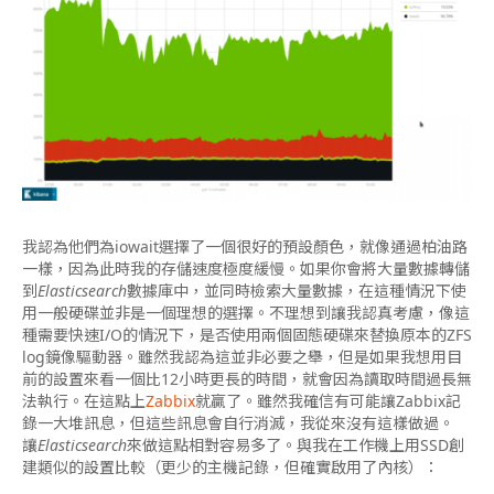
我認為他們為iowait選擇了一個很好的預設顏色，就像通過柏油路
一樣，因為此時我的存儲速度極度緩慢。如果你會將大量數據轉儲
到
Elasticsearch
數據庫中，並同時檢索大量數據，在這種情況下使
用一般硬碟並非是一個理想的選擇。不理想到讓我認真考慮，像這
種需要快速I/O的情況下，是否使用兩個固態硬碟來替換原本的ZFS
log鏡像驅動器。雖然我認為這並非必要之舉，但是如果我想用目
前的設置來看一個比12小時更長的時間，就會因為讀取時間過長無
法執行。在這點上
Zabbix
就贏了。雖然我確信有可能讓Zabbix記
錄一大堆訊息，但這些訊息會自行消滅，我從來沒有這樣做過。
讓
Elasticsearch
來做這點相對容易多了。與我在工作機上用SSD創
建類似的設置比較（更少的主機記錄，但確實啟用了內核）：