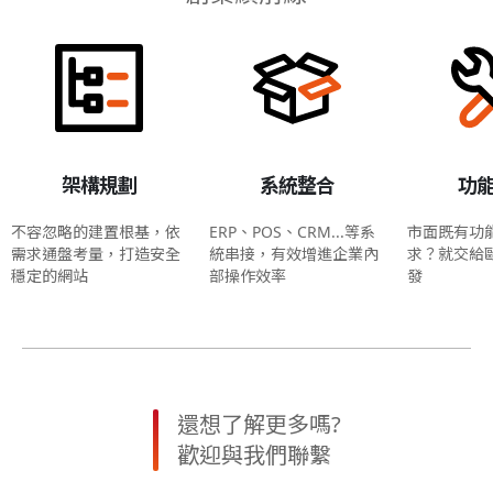
架構規劃
系統整合
功
不容忽略的建置根基，依
ERP、POS、CRM...等系
市面既有功
需求通盤考量，打造安全
統串接，有效增進企業內
求？就交給
穩定的網站
部操作效率
發
還想了解更多嗎?
歡迎與我們聯繫