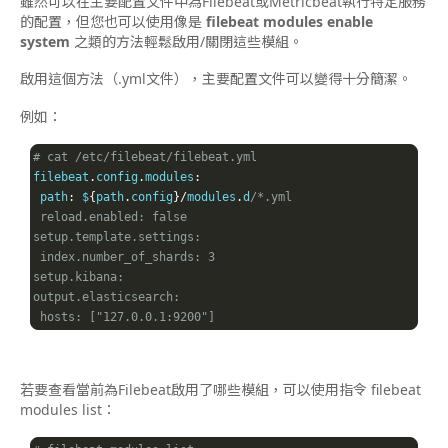
雖然可以在主要配置文件中為Filebeat或Metricbeat執行特定服務
的配置，但您也可以使用像是
filebeat modules enable
system
之類的方法輕鬆啟用/關閉這些模組。
啟用這個方法（.yml文件），主要配置文件可以變得十分簡潔。
例如：
# cat /etc/filebeat/filebeat.yml
filebeat
.
config
.
modules
:
 path
:
 $
{
path
.
config
}/
modules
.
d
/*.yml

 reload.enabled: false

setup.template.settings:

 index.number_of_shards: 3

setup.kibana:

output.elasticsearch:

 hosts: ["127.0.0.1:9200"]
若要查看當前為Filebeat啟用了哪些模組，可以使用指令 filebeat
modules list：