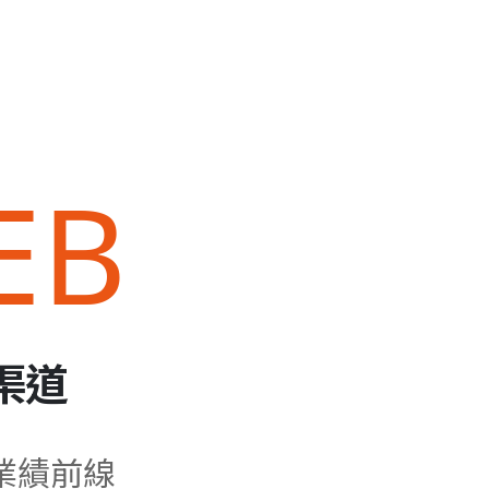
EB
渠道
業績前線