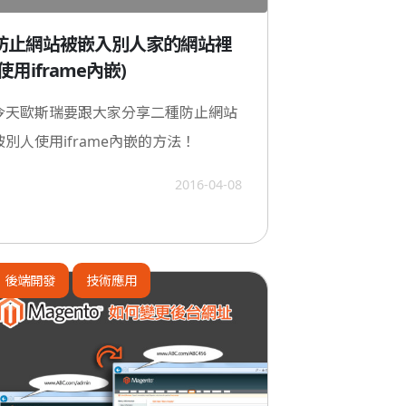
防止網站被嵌入別人家的網站裡
(使用iframe內嵌)
今天歐斯瑞要跟大家分享二種防止網站
被別人使用iframe內嵌的方法！
2016-04-08
後端開發
技術應用