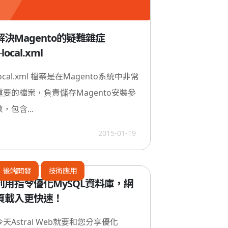
解決Magento的疑難雜症
local.xml
local.xml 檔案是在Magento系統中非常
重要的檔案，負責儲存Magento安裝參
數，包含...
2015-01-19
後端開發
技術應用
利用指令優化MySQL資料庫，網
頁載入更快速！
今天Astral Web就要和您分享優化