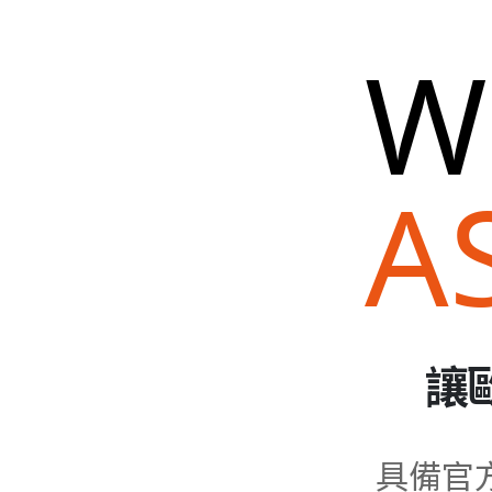
W
A
讓
具備官