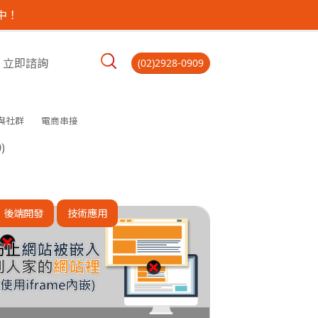
中！
立即諮詢
(02)2928-0909
與社群
電商串接
)
後端開發
技術應用