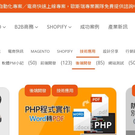
I 自動化專案／電商快速上線專案，歐斯瑞專業團隊免費提供諮詢
O
B2B商務
SHOPIFY
成功案例
產業新訊
包
電商快訊
MAGENTO
SHOPIFY
技術應用
設計分享
行銷
(50)
(123)
(85)
(50
軟體PM小記
前端開發
後端開發
網站測試
後端開發
技術應用