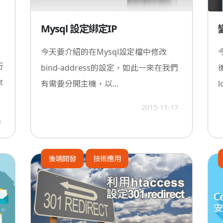
Mysql 設定綁定IP
今天要介紹的在Mysql設定檔中修改
行
bind-address的設定，如此一來在我們
t
有需要分開主機，以...
l
2015-11-17
0
後端開發
技術應用