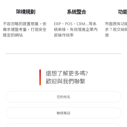
架構規劃
系統整合
功
不容忽略的建置根基，依
ERP、POS、CRM...等系
市面既有功
需求通盤考量，打造安全
統串接，有效增進企業內
求？就交給
穩定的網站
部操作效率
發
還想了解更多嗎?
歡迎與我們聯繫