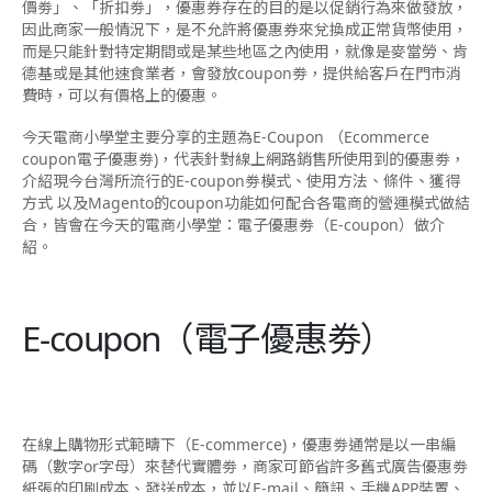
價劵」、「折扣劵」，優惠券存在的目的是以促銷行為來做發放，
因此商家一般情況下，是不允許將優惠券來兌換成正常貨幣使用，
而是只能針對特定期間或是某些地區之內使用，就像是麥當勞、肯
德基或是其他速食業者，會發放coupon劵，提供給客戶在門市消
費時，可以有價格上的優惠。
今天電商小學堂主要分享的主題為
E-Coupon
（Ecommerce
coupon電子優惠劵)，代表針對線上網路銷售所使用到的優惠劵，
介紹現今台灣所流行的E-coupon劵模式、使用方法、條件、獲得
方式 以及Magento的coupon功能如何配合各電商的營運模式做結
合，皆會在今天的電商小學堂：電子優惠劵（E-coupon）做介
紹。
E-coupon（電子優惠劵）
在線上購物形式範疇下（E-commerce)，優惠劵通常是以一串編
碼（數字or字母）來替代實體劵，商家可節省許多舊式廣告優惠劵
紙張的印刷成本、發送成本，並以E-mail、簡訊、手機APP裝置、