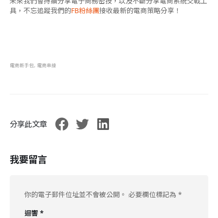
未來我們會持續分享電子商務密技，以及不斷分享電商系統交戰工
具，不忘追蹤我們的
FB粉絲團
接收最新的電商策略分享！
電商新手包
,
電商串接
分享此文章
我要留言
你的電子郵件位址並不會被公開。
必要欄位標記為
*
迴響
*