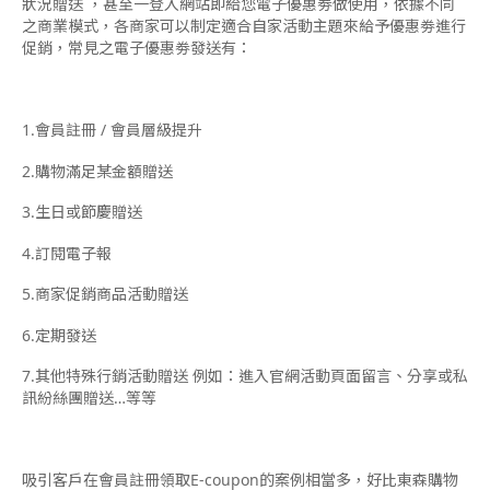
狀況贈送 ，甚至一登入網站即給您電子優惠劵做使用，依據不同
之商業模式，各商家可以制定適合自家活動主題來給予優惠劵進行
促銷，常見之電子優惠劵發送有：
1.會員註冊 / 會員層級提升
2.購物滿足某金額贈送
3.生日或節慶贈送
4.訂閱電子報
5.商家促銷商品活動贈送
6.定期發送
7.其他特殊行銷活動贈送 例如：進入官網活動頁面留言、分享或私
訊紛絲團贈送…等等
吸引客戶在會員註冊領取E-coupon的案例相當多，好比東森購物