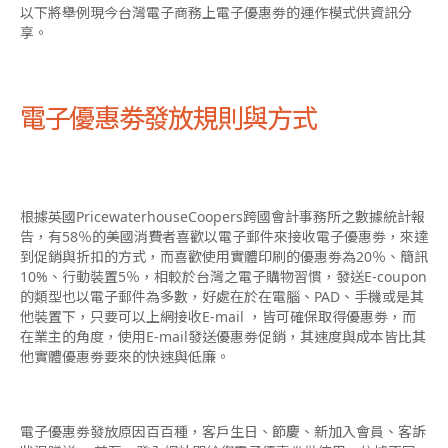
以下將舉例現今台灣電子商務上電子優惠劵的運作模式供資訊分
享。
電子優惠劵發放規則與方式
根據英國PricewaterhouseCoopers跨國會計事務所之數據統計報
告，有58％的美國消費者喜歡以電子郵件來接收電子優惠劵，來達
到促銷與折扣的方式，而喜歡使用實體印刷的優惠劵為20％、簡訊
10%、行動裝置5％，相較於台灣之電子購物習慣，發送E-coupon
的類型也以電子郵件為多數，好處在於在電腦、PAD、手機或是其
他裝置下，只要可以上網接收E-mail ，皆可確保取得優惠劵，而
在業主的角度，使用E-mail發送優惠劵促銷，其速度與成本皆比其
他實體優惠劵要來的快速與低廉。
電子優惠劵發放原因百百種，客戶生日、節慶、新加入會員、客訴