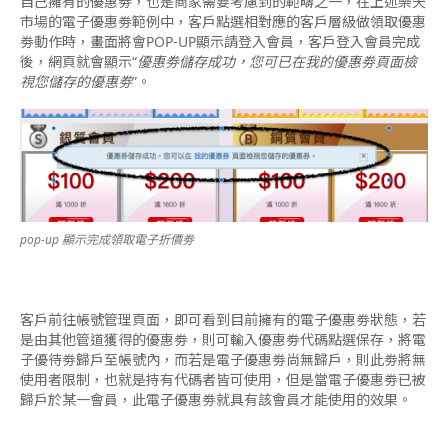
自己擁有的優惠劵，也是商家需要考慮到的範疇之一，在上述樂天
市場的電子優惠劵範例中，客戶點選相對應的客戶層級做領取優惠
劵動作時，畫面將會POP-UP顯示請登入會員，客戶登入會員完成
後，網頁就會顯示“
優惠劵儲存成功，您可已在我的優惠劵頁面檢
視您儲存的優惠劵
”。
pop-up 顯示完成領取電子折價劵
客戶前往帳號管理頁面，即可看到目前擁有的電子優惠劵狀態，若
是由其他管道獲得的優惠劵，則可輸入優惠劵代碼點選保存，將電
子優待劵歸戶至帳號內，而若是電子優惠劵尚無歸戶，則此劵將無
使用者限制，也就是持有代碼者皆可使用，但是當電子優惠劵已被
歸戶於某一會員，此電子優惠劵就具有該會員才能使用的效果。