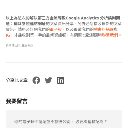
以上為這次的
解決第三方金流導致Google Analytics 分析誤判問
題：排除參照連結網址
的文章資訊分享。另外若想接收最新的文章
資訊，請務必訂閱我們的
電子報
，以及追蹤我們的
臉書粉絲團
與
IG
，才能收到第一手的最新資訊喔！有問題也歡迎隨時
聯繫我們
。
行銷與社群
,
電商串接
分享此文章
我要留言
你的電子郵件位址並不會被公開。
必要欄位標記為
*