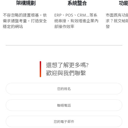
架構規劃
系統整合
功
不容忽略的建置根基，依
ERP、POS、CRM...等系
市面既有功
需求通盤考量，打造安全
統串接，有效增進企業內
求？就交給
穩定的網站
部操作效率
發
還想了解更多嗎?
歡迎與我們聯繫