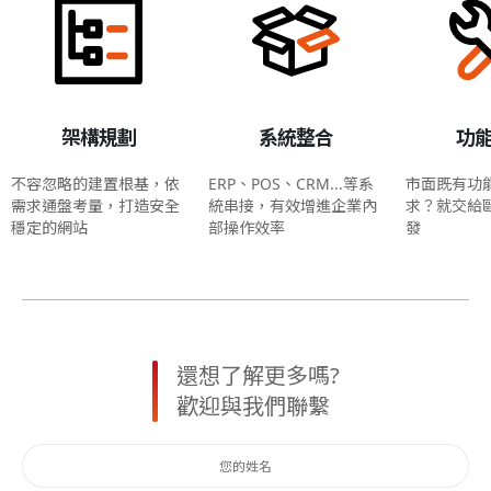
架構規劃
系統整合
功
不容忽略的建置根基，依
ERP、POS、CRM...等系
市面既有功
需求通盤考量，打造安全
統串接，有效增進企業內
求？就交給
穩定的網站
部操作效率
發
還想了解更多嗎?
歡迎與我們聯繫