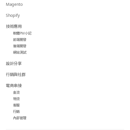
Magento
Shopify
技術應用
軟體PM小記
前端開發
後端開發
網站測試
設計分享
行銷與社群
電商串接
金流
物流
客服
行銷
內部管理