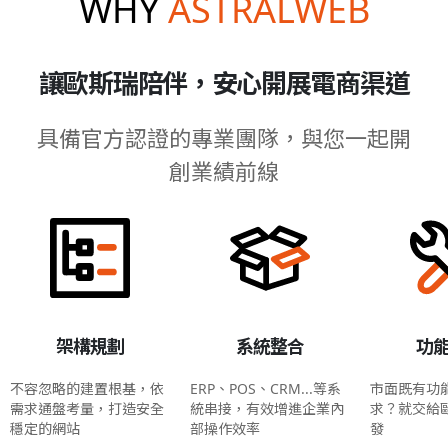
WHY
ASTRALWEB
讓歐斯瑞陪伴，安心開展電商渠道
具備官方認證的專業團隊，與您一起開
創業績前線
架構規劃
系統整合
功
不容忽略的建置根基，依
ERP、POS、CRM...等系
市面既有功
需求通盤考量，打造安全
統串接，有效增進企業內
求？就交給
穩定的網站
部操作效率
發