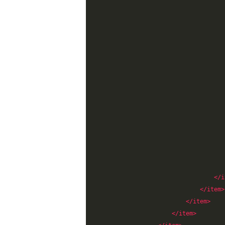
</i
</item>
</item>
</item>