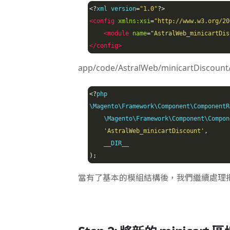
<?
xml version
=
"1.0"
?>
<config
xmlns:xsi
=
"http://www.w3.org/20
<module
name
=
"AstralWeb_minicartDis
</config>
app/code/AstralWeb/minicartDiscount/
<?
php

\Magento\Framework\Component\ComponentR
    \Magento\Framework\Component\Compon
'AstralWeb_minicartDiscount'
,
);
當有了基本的模組結構後，我們繼續處理把 “