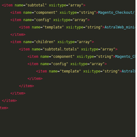
<item
name
=
"subtotal"
xsi:type
=
"array"
>
<item
name
=
"component"
xsi:type
=
"string"
>
Magento_Checkout/j
<item
name
=
"config"
xsi:type
=
"array"
>
<item
name
=
"template"
xsi:type
=
"string"
>
AstralWeb_minic
</item>
<item
name
=
"children"
xsi:type
=
"array"
>
<item
name
=
"subtotal.totals"
xsi:type
=
"array"
>
<item
name
=
"component"
xsi:type
=
"string"
>
Magento_Ch
<item
name
=
"config"
xsi:type
=
"array"
>
<item
name
=
"template"
xsi:type
=
"string"
>
AstralW
</item>
</item>
</item>
</item>
tem>