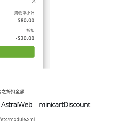
符合之折扣金額
構
AstralWeb＿minicartDiscount
/etc/module.xml