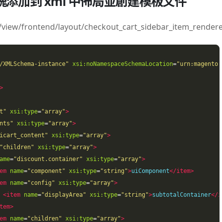
rt 區塊添加到 xml 中佈局並創建模板文件
view/frontend/layout/checkout_cart_sidebar_item_rendere
/XMLSchema-instance"
xsi:noNamespaceSchemaLocation
=
"urn:magento:
>
t"
xsi:type
=
"array"
>
nts"
xsi:type
=
"array"
>
icart_content"
xsi:type
=
"array"
>
"children"
xsi:type
=
"array"
>
ame
=
"discount.container"
xsi:type
=
"array"
>
em
name
=
"component"
xsi:type
=
"string"
>
uiComponent
</item>
em
name
=
"config"
xsi:type
=
"array"
>
<item
name
=
"displayArea"
xsi:type
=
"string"
>
subtotalContainer
</i
tem>
em
name
=
"children"
xsi:type
=
"array"
>