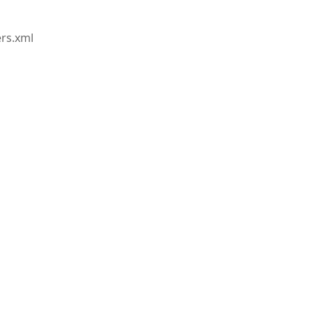
rs.xml
framework:View/Layout/etc/page_configuration.xsd"
>
tem>