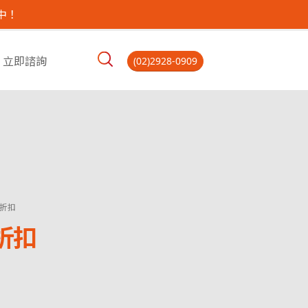
中！
立即諮詢
(02)2928-0909
示折扣
示折扣