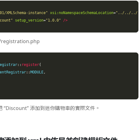
01/XMLSchema-instance"
xsi:noNamespaceSchemaLocation
=
"../../../.
count"
setup_version
=
"1.0.0"
/>
registration.php
egistrar
::
register
(
entRegistrar
::
MODULE
,
Discount” 添加到迷你購物車的實際文件。