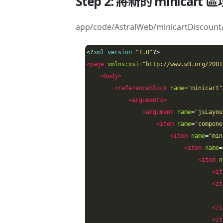
Step 2: 將新的 minica
app/code/AstralWeb/minicartDiscount/
<?
xml version
=
"1.0"
?>
<page
xmlns:xsi
=
"http://www.w3.org/2001
<body>
<referenceBlock
name
=
"minicart"
<arguments>
<argument
name
=
"jsLayou
<item
name
=
"compone
<item
name
=
"min
<item
name
=
<item
n
<it
<it
</i
<it