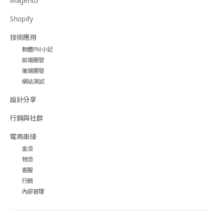
Magento
Shopify
技術應用
軟體PM小記
前端開發
後端開發
網站測試
設計分享
行銷與社群
電商串接
金流
物流
客服
行銷
內部管理