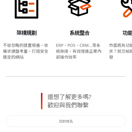
架構規劃
系統整合
功
不容忽略的建置根基，依
ERP、POS、CRM...等系
市面既有功
需求通盤考量，打造安全
統串接，有效增進企業內
求？就交給
穩定的網站
部操作效率
發
還想了解更多嗎?
歡迎與我們聯繫