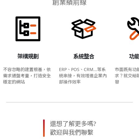
創業績前線
架構規劃
系統整合
功
不容忽略的建置根基，依
ERP、POS、CRM...等系
市面既有功
需求通盤考量，打造安全
統串接，有效增進企業內
求？就交給
穩定的網站
部操作效率
發
還想了解更多嗎?
歡迎與我們聯繫