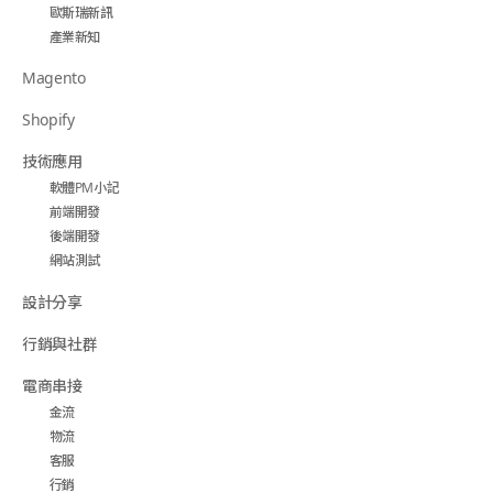
歐斯瑞新訊
產業新知
Magento
Shopify
技術應用
軟體PM小記
前端開發
後端開發
網站測試
設計分享
行銷與社群
電商串接
金流
物流
客服
行銷