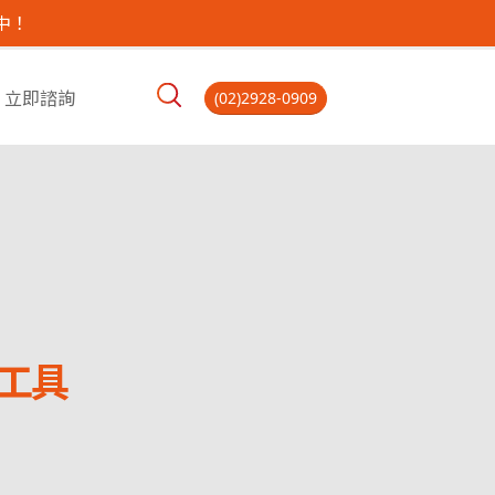
中！
立即諮詢
(02)2928-0909
註工具