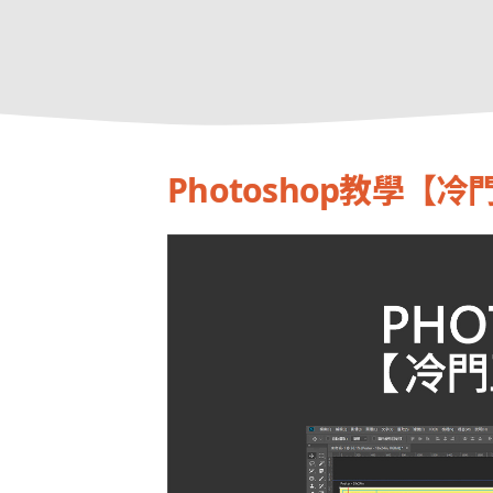
Photoshop教學【