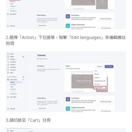
2.
選擇「
Action
」下拉選單，點擊「
Edit languages
」來編輯備註
抬頭
3.
請切換至「
Cart
」分頁