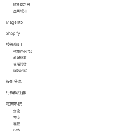
歐斯瑞新訊
產業新知
Magento
Shopify
技術應用
軟體PM小記
前端開發
後端開發
網站測試
設計分享
行銷與社群
電商串接
金流
物流
客服
行銷