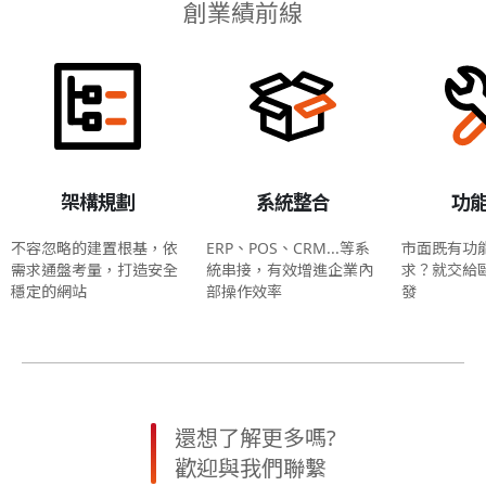
創業績前線
架構規劃
系統整合
功
不容忽略的建置根基，依
ERP、POS、CRM...等系
市面既有功
需求通盤考量，打造安全
統串接，有效增進企業內
求？就交給
穩定的網站
部操作效率
發
還想了解更多嗎?
歡迎與我們聯繫