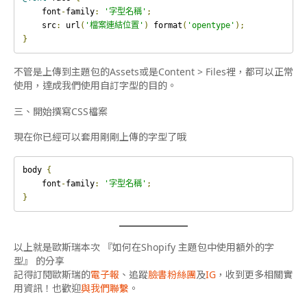
    font
-
family
:
'字型名稱'
;
    src
:
 url
(
'檔案連結位置'
)
 format
(
'opentype'
);
}
不管是上傳到主題包的Assets或是Content > Files裡，都可以正常
使用，達成我們使用自訂字型的目的。
三、開始撰寫CSS檔案
現在你已經可以套用剛剛上傳的字型了哦
body 
{
    font
-
family
:
'字型名稱'
;
}
以上就是歐斯瑞本次 『如何在Shopify 主題包中使用額外的字
型』
的分享
記得訂閱歐斯瑞的
電子報
、追蹤
臉書粉絲團
及
IG
，收到更多相關實
用資訊！也歡迎
與我們聯繫
。