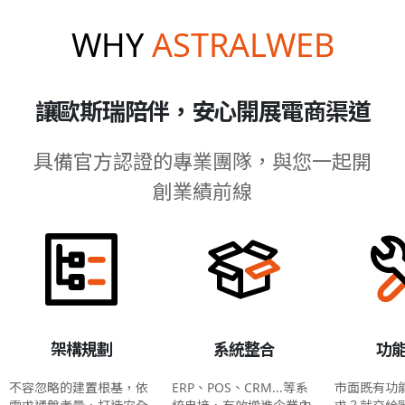
WHY
ASTRALWEB
讓歐斯瑞陪伴，安心開展電商渠道
具備官方認證的專業團隊，與您一起開
創業績前線
架構規劃
系統整合
功
不容忽略的建置根基，依
ERP、POS、CRM...等系
市面既有功