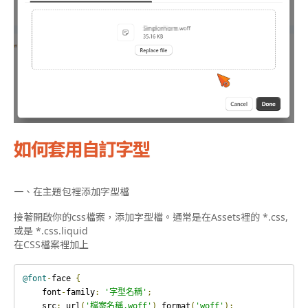
如何套用自訂字型
一、在主題包裡添加字型檔
接著開啟你的css檔案，添加字型檔。通常是在Assets裡的 *.css,
或是 *.css.liquid
在CSS檔案裡加上
@font
-
face 
{
    font
-
family
:
'字型名稱'
;
    src
:
 url
(
'檔案名稱.woff'
)
 format
(
'woff'
);