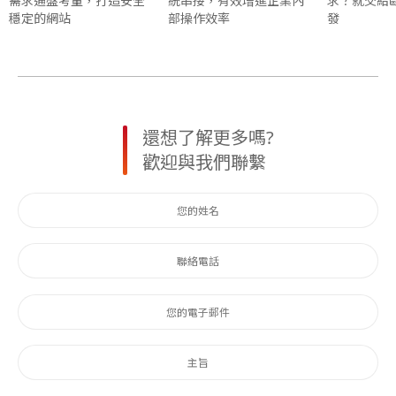
需求通盤考量，打造安全
統串接，有效增進企業內
求？就交給
穩定的網站
部操作效率
發
還想了解更多嗎?
歡迎與我們聯繫