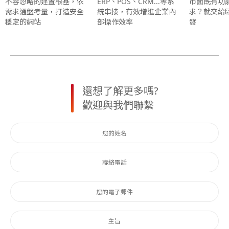
不容忽略的建置根基，依
ERP、POS、CRM...等系
市面既有功
需求通盤考量，打造安全
統串接，有效增進企業內
求？就交給
穩定的網站
部操作效率
發
還想了解更多嗎?
歡迎與我們聯繫