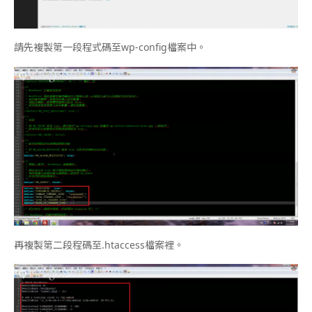
請先複製第一段程式碼至wp-config檔案中。
再複製第二段程碼至.htaccess檔案裡。