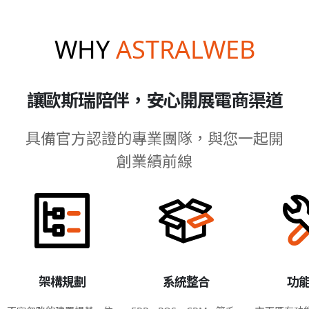
WHY
ASTRALWEB
讓歐斯瑞陪伴，安心開展電商渠道
具備官方認證的專業團隊，與您一起開
創業績前線
架構規劃
系統整合
功