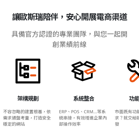
讓歐斯瑞陪伴，安心開展電商渠道
具備官方認證的專業團隊，與您一起開
創業績前線
架構規劃
系統整合
功
不容忽略的建置根基，依
ERP、POS、CRM...等系
市面既有功
需求通盤考量，打造安全
統串接，有效增進企業內
求？就交給
穩定的網站
部操作效率
發