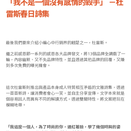
「我不是一個沒有感情的殺手」 －杜
雷斯春日詩集
最後我們要來介紹小編心中行銷界的翹楚之一，杜雷斯。
繼之前感恩節一系列的感恩各大品牌發文，將13個品牌全調戲了一
輪，內容幽默、又不失品牌特性，並且透過其他品牌的回覆，又賺
到多次免費的曝光機會。
這次杜雷斯則推出與產品本身成人特質相互矛盾的文雅詩集，透過
一首首新詩，讓消費者會心一笑，並自主分享宣傳，文字本來就是
個容易因人而異有不同的解讀方式，透過雙關特性，將文案把玩在
模糊地帶。
「我這麼一個人，為了時尚的你，通紅著臉，學了幾個時興的姿