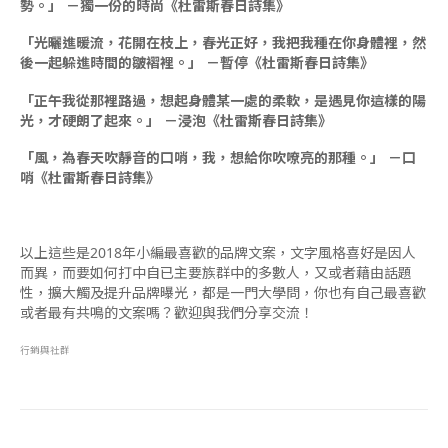
勢。」 －獨一份的時尚《杜雷斯春日詩集》
「光曬進暖流，花開在枝上，春光正好，我把我種在你身體裡，然
後一起躲進時間的皺褶裡。」 －暫停《杜雷斯春日詩集》
「正午我從那裡路過，想起身體某一處的柔軟，是遇見你這樣的陽
光，才硬朗了起來。」 －浸泡《杜雷斯春日詩集》
「風，為春天吹靜音的口哨，我，想給你吹嘹亮的那種。」 －口
哨《杜雷斯春日詩集》
以上這些是2018年小編最喜歡的品牌文案，文字風格喜好是因人
而異，而要如何打中自已主要族群中的多數人，又或者藉由話題
性，擴大觸及提升品牌曝光，都是一門大學問，你也有自己最喜歡
或者最有共鳴的文案嗎？歡迎與我們分享交流！
行銷與社群