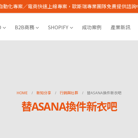
I 自動化專案／電商快速上線專案，歐斯瑞專業團隊免費提供諮詢
O
B2B商務
SHOPIFY
成功案例
產業新訊
HOME
新知分享
行銷與社群
替ASANA換件新衣吧
替ASANA換件新衣吧