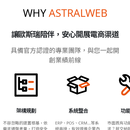
WHY
ASTRALWEB
讓歐斯瑞陪伴，安心開展電商渠道
具備官方認證的專業團隊，與您一起開
創業績前線
架構規劃
系統整合
功
不容忽略的建置根基，依
ERP、POS、CRM...等系
市面既有功
需求通盤考量，打造安全
統串接，有效增進企業內
求？就交給