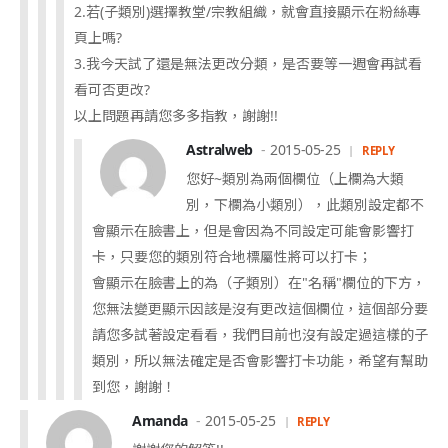
2.若(子類別)選擇教堂/宗教組織，就會直接顯示在粉絲專
頁上嗎?
3.我今天試了還是無法更改分類，是否要等一週會再試看
看可否更改?
以上問題再請您多多指教，謝謝!!
Astralweb
2015-05-25
REPLY
您好~類別為兩個欄位（上欄為大類
別，下欄為小類別），此類別設定都不
會顯示在臉書上，但是會因為不同設定可能會影響打
卡，只要您的類別符合地標屬性將可以打卡；
會顯示在臉書上的為（子類別）在"名稱"欄位的下方，
您無法變更顯示因該是沒有更改這個欄位，這個部分要
請您多試著設定看看，我們目前也沒有設定過這樣的子
類別，所以無法確定是否會影響打卡功能，希望有幫助
到您，謝謝！
Amanda
2015-05-25
REPLY