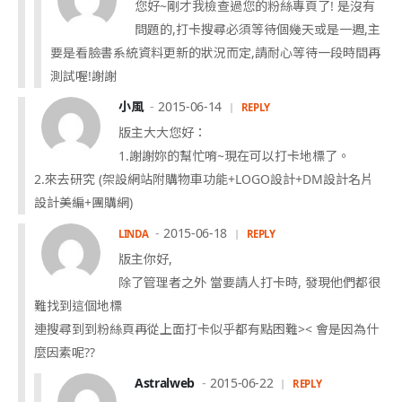
您好~剛才我檢查過您的粉絲專頁了! 是沒有
問題的,打卡搜尋必須等待個幾天或是一週,主
要是看臉書系統資料更新的狀況而定,請耐心等待一段時間再
測試喔!謝謝
小風
2015-06-14
REPLY
版主大大您好：
1.謝謝妳的幫忙唷~現在可以打卡地標了。
2.來去研究 (架設網站附購物車功能+LOGO設計+DM設計名片
設計美編+團購網)
2015-06-18
LINDA
REPLY
版主你好,
除了管理者之外 當要請人打卡時, 發現他們都很
難找到這個地標
連搜尋到到粉絲頁再從上面打卡似乎都有點困難>< 會是因為什
麼因素呢??
Astralweb
2015-06-22
REPLY