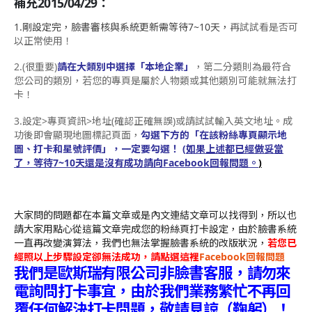
補充2015/04/29：
1.剛設定完，臉書審核與系統更新需等待7~10天，
再試試看是否可
以正常使用！
2.(很重要)
請在大類別中選擇「本地企業」
，第二分類則為最符合
您公司的類別，若您的專頁是屬於人物類或其他類別可能就無法打
卡！
3.設定>專頁資訊>地址(確認正確無誤)或請試試輸入英文地址。成
功後即會顯現地圖標記頁面，
勾選下方的「在該粉絲專頁顯示地
圖、打卡和星號評價」，一定要勾選！ (
如果
上述都已經做妥當
了，等待7~10天
還是沒有成功請向Facebook回報問題
。
)
大家問的問題都在本篇文章或是內文連結文章可以找得到，所以也
請大家用點心從這篇文章完成您的粉絲頁打卡設定，由於臉書系統
一直再改變演算法，我們也無法掌握臉書系統的改版狀況，
若您已
經照以上步驟設定卻無法成功，請點選這裡
Facebook回報問題
我們是歐斯瑞有限公司非臉書客服
，
請勿來
電詢問打卡事宜，由於我們業務繁忙不再回
覆任何解決打卡問題，敬請見諒（鞠躬）！