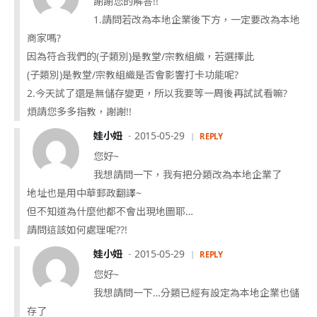
謝謝您的解答!!
1.請問若改為本地企業後下方，一定要改為本地
商家嗎?
因為符合我們的(子類別)是教堂/宗教組織，若選擇此
(子類別)是教堂/宗教組織是否會影響打卡功能呢?
2.今天試了還是無儲存變更，所以我要等一周後再試試看嘛?
煩請您多多指教，謝謝!!
娃小妞
2015-05-29
REPLY
您好~
我想請問一下，我有把分類改為本地企業了
地址也是用中華郵政翻譯~
但不知道為什麼他都不會出現地圖耶…
請問這該如何處理呢??!
娃小妞
2015-05-29
REPLY
您好~
我想請問一下…分類已經有設定為本地企業也儲
存了