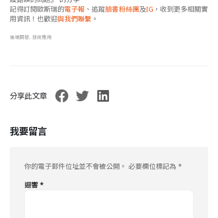
記得訂閱歐斯瑞的
電子報
、追蹤
臉書粉絲團
及
IG
，收到更多相關實
用資訊！也歡迎
與我們聯繫
。
後端開發
,
技術應用
分享此文章
我要留言
你的電子郵件位址並不會被公開。
必要欄位標記為
*
迴響
*