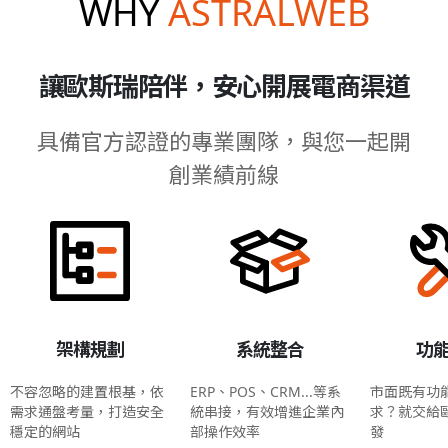
WHY
ASTRALWEB
讓歐斯瑞陪伴，安心開展電商渠道
具備官方認證的專業團隊，與您一起開
創業績前線
架構規劃
系統整合
功
不容忽略的建置根基，依
ERP、POS、CRM...等系
市面既有功
需求通盤考量，打造安全
統串接，有效增進企業內
求？就交給
穩定的網站
部操作效率
發