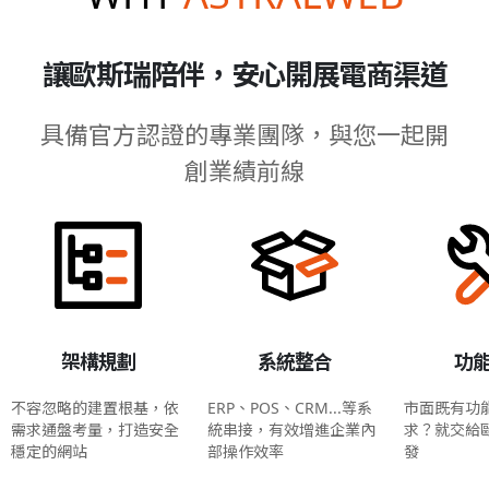
讓歐斯瑞陪伴，安心開展電商渠道
具備官方認證的專業團隊，與您一起開
創業績前線
架構規劃
系統整合
功
不容忽略的建置根基，依
ERP、POS、CRM...等系
市面既有功
需求通盤考量，打造安全
統串接，有效增進企業內
求？就交給
穩定的網站
部操作效率
發